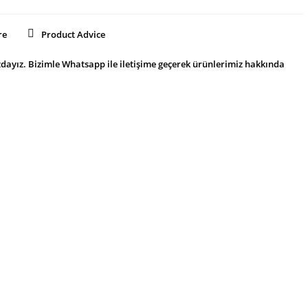
re
Product Advice
dayız. Bizimle Whatsapp ile iletişime geçerek ürünlerimiz hakkında