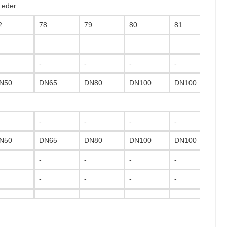
 eder.
2
78
79
80
81
7
-
-
-
-
-
N50
DN65
DN80
DN100
DN100
D
-
-
-
-
-
N50
DN65
DN80
DN100
DN100
D
-
-
-
-
-
-
-
-
-
-