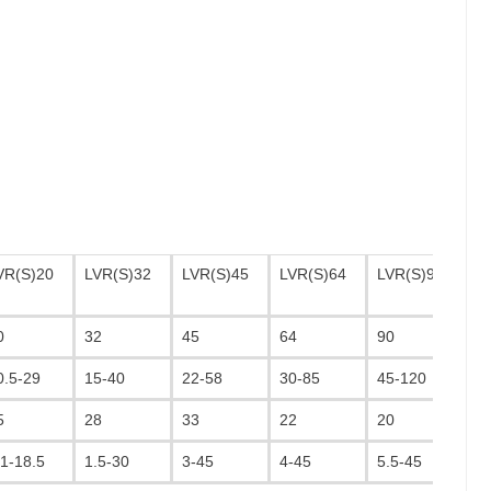
VR(S)20
LVR(S)32
LVR(S)45
LVR(S)64
LVR(S)90
L
0
32
45
64
90
1
0.5-29
15-40
22-58
30-85
45-120
60
5
28
33
22
20
1
.1-18.5
1.5-30
3-45
4-45
5.5-45
11