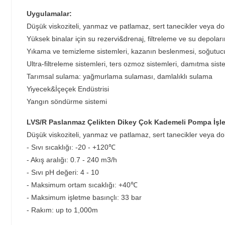
Uygulamalar:
Düşük viskoziteli, yanmaz ve patlamaz, sert tanecikler veya do
Yüksek binalar için su rezervi&drenaj, filtreleme ve su depola
Yıkama ve temizleme sistemleri, kazanın beslenmesi, soğutucu
Ultra-filtreleme sistemleri, ters ozmoz sistemleri, damıtma sist
Tarımsal sulama: yağmurlama sulaması, damlalıklı sulama
Yiyecek&İçeçek Endüstrisi
Yangın söndürme sistemi
LVS/R Paslanmaz Çelikten Dikey Çok Kademeli Pompa İşlet
Düşük viskoziteli, yanmaz ve patlamaz, sert tanecikler veya do
- Sıvı sıcaklığı: -20 - +120℃
- Akış aralığı: 0.7 - 240 m3/h
- Sıvı pH değeri: 4 - 10
- Maksimum ortam sıcaklığı: +40℃
- Maksimum işletme basınçlı: 33 bar
- Rakım: up to 1,000m