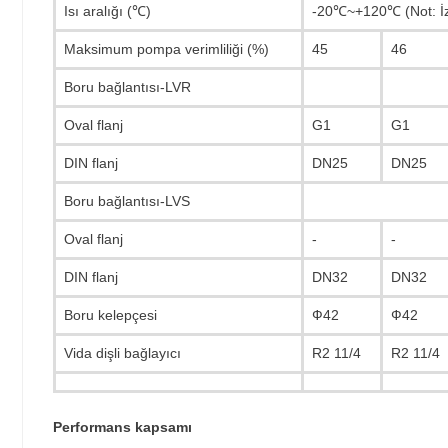
Isı aralığı (℃)
-20℃~+120℃ (Not: İzin
Maksimum pompa verimliliği (%)
45
46
Boru bağlantısı-LVR
Oval flanj
G1
G1
DIN flanj
DN25
DN25
Boru bağlantısı-LVS
Oval flanj
-
-
DIN flanj
DN32
DN32
Boru kelepçesi
Ф42
Ф42
Vida dişli bağlayıcı
R2 11/4
R2 11/4
Performans kapsamı