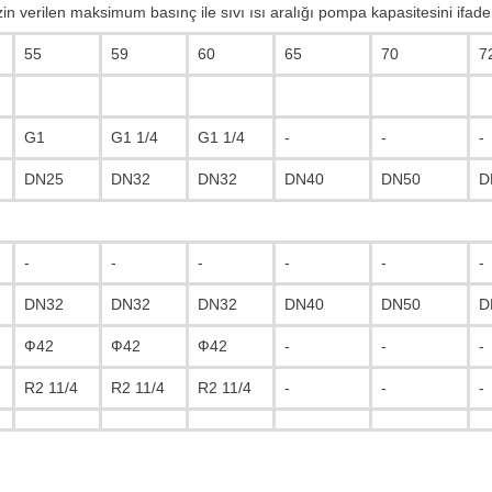
 verilen maksimum basınç ile sıvı ısı aralığı pompa kapasitesini ifade
55
59
60
65
70
7
G1
G1 1/4
G1 1/4
-
-
-
DN25
DN32
DN32
DN40
DN50
D
-
-
-
-
-
-
DN32
DN32
DN32
DN40
DN50
D
Ф42
Ф42
Ф42
-
-
-
R2 11/4
R2 11/4
R2 11/4
-
-
-