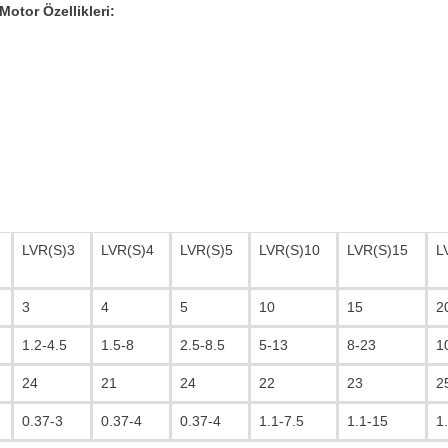
otor Özellikleri:
LVR(S)3
LVR(S)4
LVR(S)5
LVR(S)10
LVR(S)15
L
3
4
5
10
15
2
1.2-4.5
1.5-8
2.5-8.5
5-13
8-23
1
24
21
24
22
23
2
0.37-3
0.37-4
0.37-4
1.1-7.5
1.1-15
1