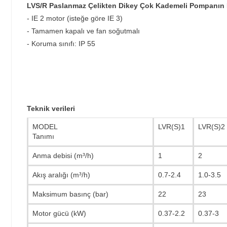
LVS/R Paslanmaz Çelikten Dikey Çok Kademeli Pompanın M
- IE 2 motor (isteğe göre IE 3)
- Tamamen kapalı ve fan soğutmalı
- Koruma sınıfı: IP 55
Teknik verileri
MODEL
LVR(S)1
LVR(S)2
Tanımı
Anma debisi (m³/h)
1
2
Akış aralığı (m³/h)
0.7-2.4
1.0-3.5
Maksimum basınç (bar)
22
23
Motor gücü (kW)
0.37-2.2
0.37-3