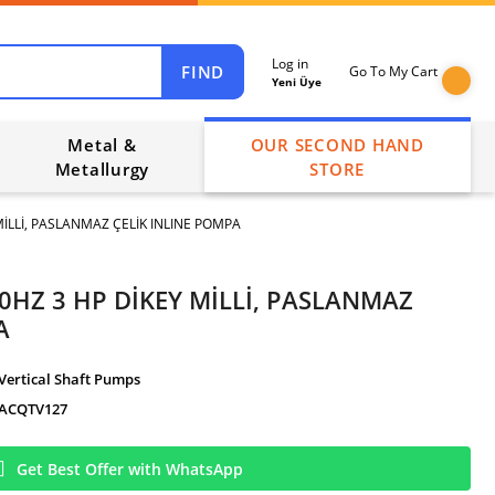
Log in
FIND
Go To My Cart
Yeni Üye
Metal &
OUR SECOND HAND
Metallurgy
STORE
MİLLİ, PASLANMAZ ÇELİK INLINE POMPA
50HZ 3 HP DİKEY MİLLİ, PASLANMAZ
A
Vertical Shaft Pumps
ACQTV127
Get Best Offer with WhatsApp