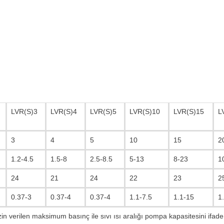
LVR(S)3
LVR(S)4
LVR(S)5
LVR(S)10
LVR(S)15
L
3
4
5
10
15
2
1.2-4.5
1.5-8
2.5-8.5
5-13
8-23
1
24
21
24
22
23
2
0.37-3
0.37-4
0.37-4
1.1-7.5
1.1-15
1
 verilen maksimum basınç ile sıvı ısı aralığı pompa kapasitesini ifade