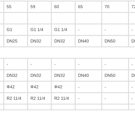
55
59
60
65
70
7
G1
G1 1/4
G1 1/4
-
-
-
DN25
DN32
DN32
DN40
DN50
D
-
-
-
-
-
-
DN32
DN32
DN32
DN40
DN50
D
Ф42
Ф42
Ф42
-
-
-
R2 11/4
R2 11/4
R2 11/4
-
-
-