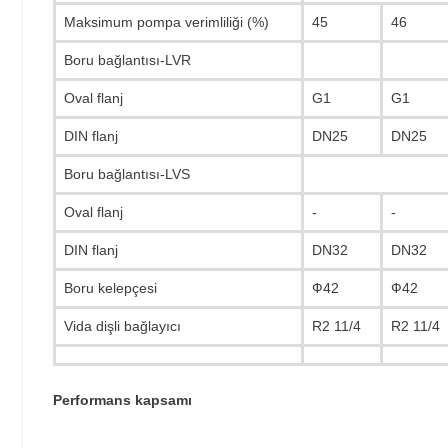
Maksimum pompa verimliliği (%)
45
46
Boru bağlantısı-LVR
Oval flanj
G1
G1
DIN flanj
DN25
DN25
Boru bağlantısı-LVS
Oval flanj
-
-
DIN flanj
DN32
DN32
Boru kelepçesi
Ф42
Ф42
Vida dişli bağlayıcı
R2 11/4
R2 11/4
Performans kapsamı