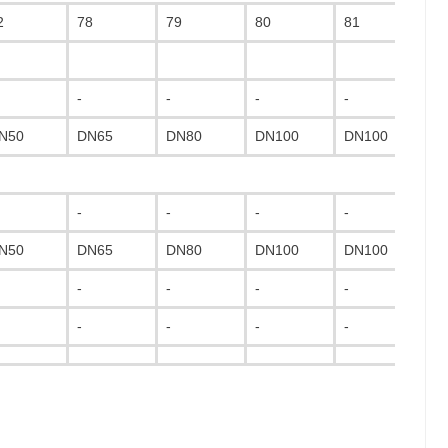
2
78
79
80
81
7
-
-
-
-
-
N50
DN65
DN80
DN100
DN100
D
-
-
-
-
-
N50
DN65
DN80
DN100
DN100
D
-
-
-
-
-
-
-
-
-
-