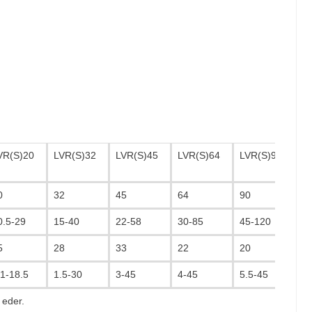
VR(S)20
LVR(S)32
LVR(S)45
LVR(S)64
LVR(S)90
L
0
32
45
64
90
1
0.5-29
15-40
22-58
30-85
45-120
60
5
28
33
22
20
1
.1-18.5
1.5-30
3-45
4-45
5.5-45
11
 eder.