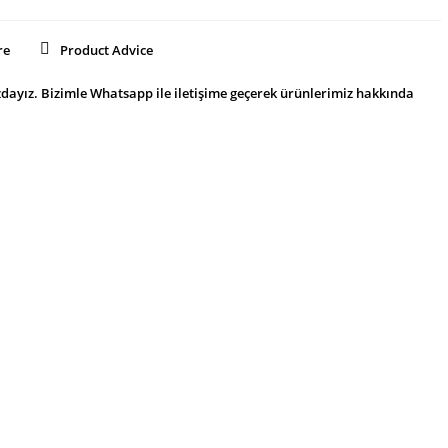
re
Product Advice
dayız. Bizimle Whatsapp ile iletişime geçerek ürünlerimiz hakkında