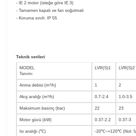
- IE 2 motor (isteğe göre IE 3)
- Tamamen kapalı ve fan soğutmalı
- Koruma sınıfı: IP 55
Teknik verileri
MODEL
LVR(S)1
LVR(S)2
Tanımı
Anma debisi (m³/h)
1
2
Akış aralığı (m³/h)
0.7-2.4
1.0-3.5
Maksimum basınç (bar)
22
23
Motor gücü (kW)
0.37-2.2
0.37-3
Isı aralığı (℃)
-20℃~+120℃ (Not: İzin