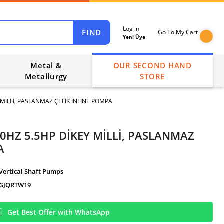
Log in
FIND
Go To My Cart
Yeni Üye
Metal &
OUR SECOND HAND
Metallurgy
STORE
 MİLLİ, PASLANMAZ ÇELİK INLINE POMPA
50HZ 5.5HP DİKEY MİLLİ, PASLANMAZ
A
Vertical Shaft Pumps
GJQRTW19
Get Best Offer with WhatsApp