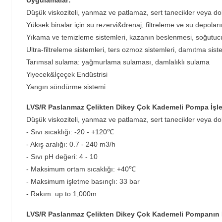
Uygulamalar:
Düşük viskoziteli, yanmaz ve patlamaz, sert tanecikler veya do
Yüksek binalar için su rezervi&drenaj, filtreleme ve su depola
Yıkama ve temizleme sistemleri, kazanın beslenmesi, soğutucu
Ultra-filtreleme sistemleri, ters ozmoz sistemleri, damıtma sist
Tarımsal sulama: yağmurlama sulaması, damlalıklı sulama
Yiyecek&İçeçek Endüstrisi
Yangın söndürme sistemi
LVS/R Paslanmaz Çelikten Dikey Çok Kademeli Pompa İşlet
Düşük viskoziteli, yanmaz ve patlamaz, sert tanecikler veya do
- Sıvı sıcaklığı: -20 - +120℃
- Akış aralığı: 0.7 - 240 m3/h
- Sıvı pH değeri: 4 - 10
- Maksimum ortam sıcaklığı: +40℃
- Maksimum işletme basınçlı: 33 bar
- Rakım: up to 1,000m
LVS/R Paslanmaz Çelikten Dikey Çok Kademeli Pompanın M