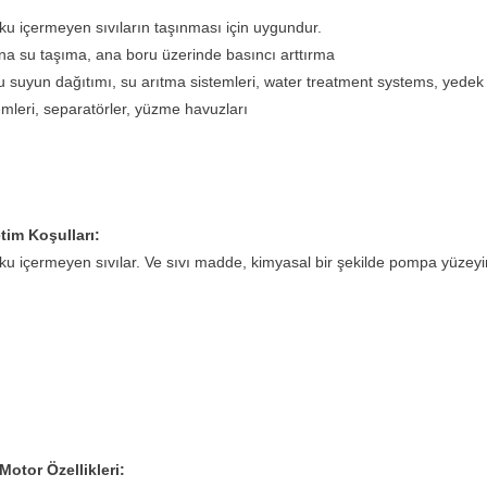
ku içermeyen sıvıların taşınması için uygundur.
rına su taşıma, ana boru üzerinde basıncı arttırma
 suyun dağıtımı, su arıtma sistemleri, water treatment systems, yedek
emleri, separatörler, yüzme havuzları
im Koşulları:
ku içermeyen sıvılar. Ve sıvı madde, kimyasal bir şekilde pompa yüzeyi
otor Özellikleri: