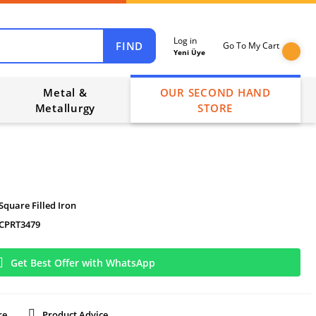
Log in
FIND
Go To My Cart
Yeni Üye
Metal &
OUR SECOND HAND
Metallurgy
STORE
Square Filled Iron
CPRT3479
Get Best Offer with WhatsApp
re
Product Advice