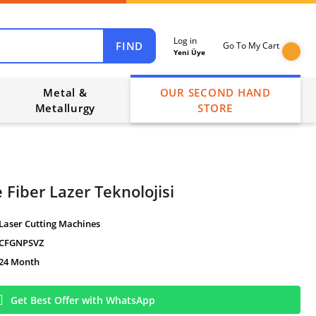
Log in
FIND
Go To My Cart
Yeni Üye
Metal &
OUR SECOND HAND
Metallurgy
STORE
 Fiber Lazer Teknolojisi
Laser Cutting Machines
CFGNPSVZ
24 Month
Get Best Offer with WhatsApp